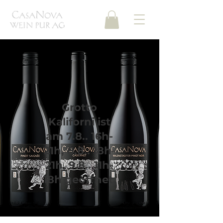
Grotto
Kaliforni ist
am 7.8.. 16h-
21h, 8.8.. 18h-
21h, 9.8.. 11h-
18h geöffnet,