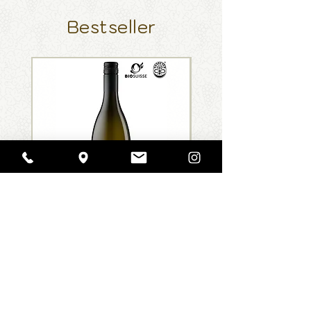
Bestseller
Seemühle
Fürscht
Cuvée
Pinot
blanc
Noir,
DIREKT ZUM SHOP
2020
GUTSCHEIN BESTELLEN