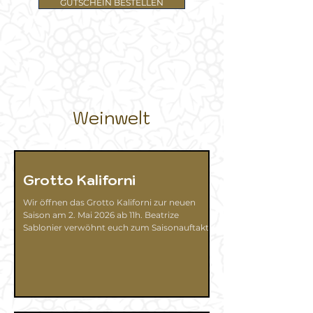
GUTSCHEIN BESTELLEN
Weinwelt
Grotto Kaliforni
Wir öffnen das Grotto Kaliforni zur neuen
Saison am 2. Mai 2026 ab 11h. Beatrize
Sablonier verwöhnt euch zum Saisonauftakt
mit Tortilla mit Mojo-Sauce - Oliven -
getrocknete Tomaten - Feta - Wassermelone
- Chilisalat und Gazpacho - Grillgemüse und
Tramezzini - Couscous - und Biowürste vom
Grill. Dazu alle Weine von CasaNova Wein Pur
im offen Ausschank. Und dies mitten im