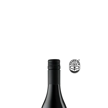
P
WEINGUT
WEINWELT
GROTTO KALIFORNI
ME