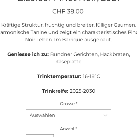
Preis
CHF 38.00
Kräftige Struktur, fruchtig und breiter, fülliger Gaumen.
armonische Tanine und zeigt ein charakteristisches Pin
Noir Leben. Im Barrique ausgebaut.
Geniesse ich zu:
Bündner Gerichten, Hackbraten,
Käseplatte
Trinktemperatur:
16-18°C
Trinkreife:
2025-2030
Grösse
*
Reblage:
Gerbi & Ochsenweid
Auswählen
Appelation:
AOC Graubünden, Zizers
Anzahl
*
Terroir:
Steiniger, tiefgründiger Bündnerschiefer-Bode