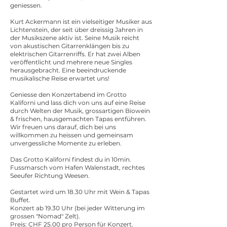
geniessen.
Kurt Ackermann ist ein vielseitiger Musiker aus
Lichtenstein, der seit über dreissig Jahren in
der Musikszene aktiv ist. Seine Musik reicht
von akustischen Gitarrenklängen bis zu
elektrischen Gitarrenriffs. Er hat zwei Alben
veröffentlicht und mehrere neue Singles
herausgebracht. Eine beeindruckende
musikalische Reise erwartet uns!
Geniesse den Konzertabend im Grotto
Kaliforni und lass dich von uns auf eine Reise
durch Welten der Musik, grossartigen Biowein
& frischen, hausgemachten Tapas entführen.
Wir freuen uns darauf, dich bei uns
willkommen zu heissen und gemeinsam
unvergessliche Momente zu erleben.
Das Grotto Kaliforni findest du in 10min.
Fussmarsch vom Hafen Walenstadt, rechtes
Seeufer Richtung Weesen.
Gestartet wird um 18.30 Uhr mit Wein & Tapas
Buffet.
Konzert ab 19.30 Uhr (bei jeder Witterung im
grossen "Nomad" Zelt).
Preis: CHF 25.00 pro Person für Konzert.