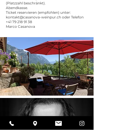
(Platzzahl beschränkt).
Abendkasse.
Ticket reservieren (empfohlen) unter:
kontakt@casanova-weinpur.ch
oder Telefon
+41 79 218 91 38
Marco Casanova